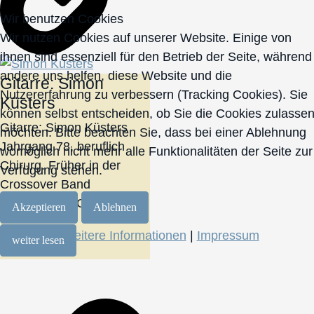
Wir benutzen Cookies
Wir nutzen Cookies auf unserer Website. Einige von
ihnen sind essenziell für den Betrieb der Seite, während
andere uns helfen, diese Website und die
Gitarre: Simon
Nutzererfahrung zu verbessern (Tracking Cookies). Sie
Küsters
können selbst entscheiden, ob Sie die Cookies zulasse
Gitarre: Simon Küsters
möchten. Bitte beachten Sie, dass bei einer Ablehnung
Jahrgang 78, beruflich
womöglich nicht mehr alle Funktionalitäten der Seite zur
Chirurg. Früher in der
Verfügung stehen.
Crossover Band
WOODENCROSS...
Akzeptieren
Ablehnen
Weitere Informationen
|
Impressum
weiter lesen