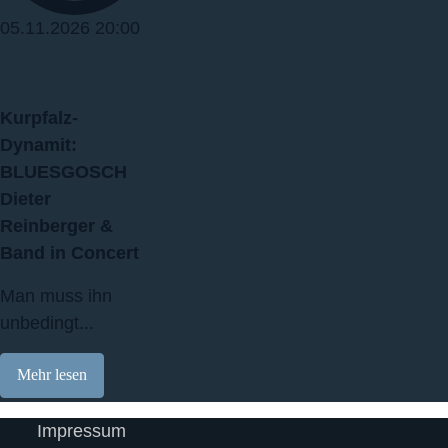
05.11.2026
20:00
Kurpfalz‐
Dynamit:
BLUESGOSCH
Dieter
Reinberger &
Band in Concert
Man muss ihn
unbedingt...
Mehr lesen
Impressum